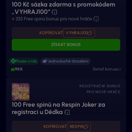
100 Kč sázka zdarma s promokódem
„VYHRAJ100“
+ 333 Free spinů bonus pro nové hráče
KOPÍROVAT
VYHRAJ100
ZÍSKAT BONUS
Pouze u nás
Jednoduché dosažení
96%
Detail bonusu
REGISTRAČNÍ BONUS
PRO NOVÉ HRÁČE
100 Free spinů na Respin Joker za
registraci u Dědka
KOPÍROVAT
RESPIN