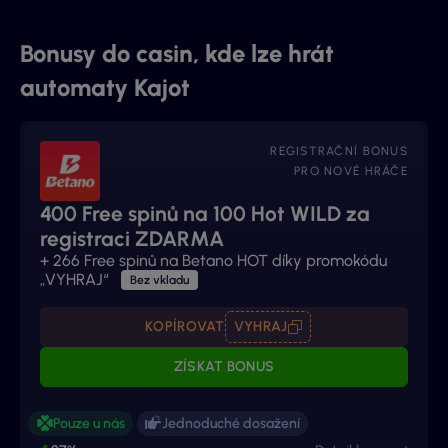
Bonusy do casin, kde lze hrát
automaty Kajot
REGISTRAČNÍ BONUS
PRO NOVÉ HRÁČE
400 Free spinů na 100 Hot WILD za
registraci ZDARMA
+
266 Free spinů na Betano HOT díky promokódu
„VYHRAJ“
Bez vkladu
KOPÍROVAT
VYHRAJ
ZÍSKAT BONUS
Pouze u nás
Jednoduché dosažení