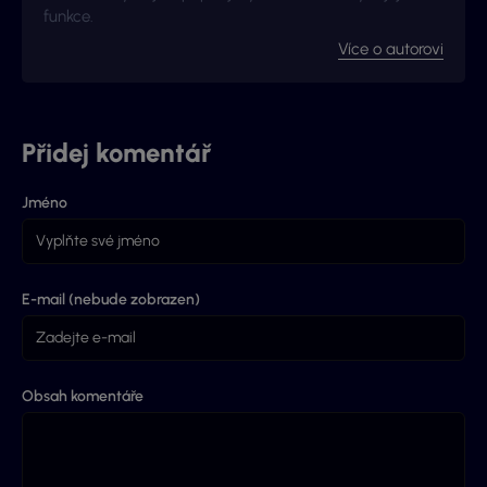
funkce.
Více o autorovi
Přidej komentář
Jméno
E-mail (nebude zobrazen)
Obsah komentáře