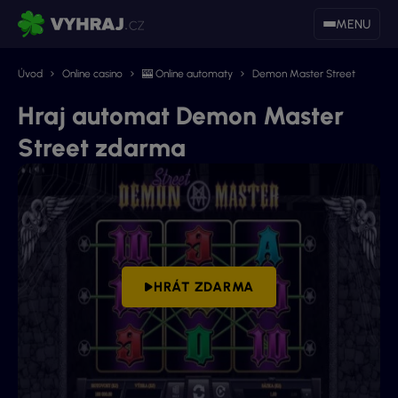
MENU
Úvod
Online casino
🎰 Online automaty
Demon Master Street
Hraj automat Demon Master
Street zdarma
HRÁT ZDARMA