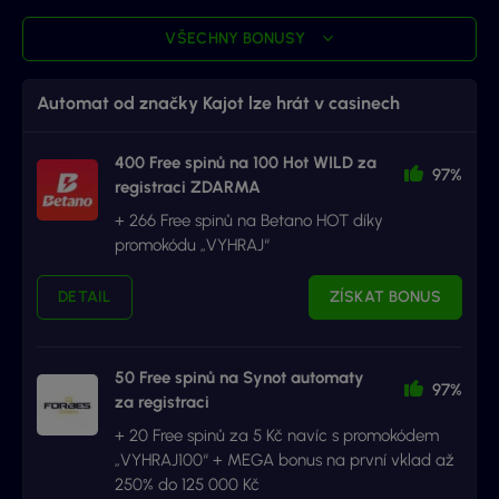
VŠECHNY BONUSY
Automat od značky Kajot lze hrát v casinech
400 Free spinů na 100 Hot WILD za
97%
registraci ZDARMA
+ 266 Free spinů na Betano HOT díky
promokódu „VYHRAJ“
DETAIL
ZÍSKAT BONUS
50 Free spinů na Synot automaty
97%
za registraci
+ 20 Free spinů za 5 Kč navíc s promokódem
„VYHRAJ100“ + MEGA bonus na první vklad až
250% do 125 000 Kč