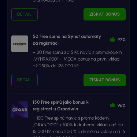
DETAIL
ZÍSKAT BONUS
50 Free spinů na Synot automaty
97%
za registraci
+ 20 Free spinů za 5 Kč navíc s promokódem
„VYHRAJ100“ + MEGA bonus na první vklad
až 250% do 125 000 Kč
DETAIL
ZÍSKAT BONUS
150 Free spinů jako bonus k
96%
registraci u Grandwin
+ 100 Free spinů navíc s promo kódem
„GRAND100“ + 100% k druhému vkladu až do
15 000 Kč nebo 200 % k druhému vkladu od 15