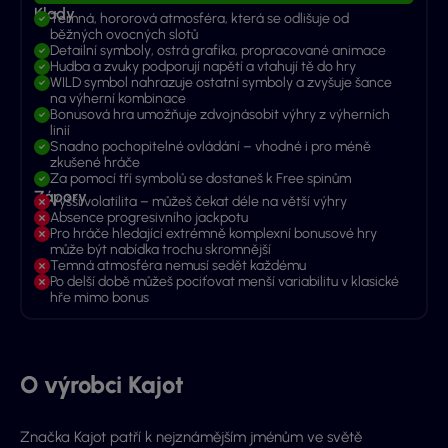
Klady
Temná, hororová atmosféra, která se odlišuje od
běžných ovocných slotů
Detailní symboly, ostrá grafika, propracované animace
Hudba a zvuky podporují napětí a vtahují tě do hry
WILD symbol nahrazuje ostatní symboly a zvyšuje šance
na výherní kombinace
Bonusová hra umožňuje zdvojnásobit výhry z výherních
linií
Snadno pochopitelné ovládání – vhodné i pro méně
zkušené hráče
Za pomocí tří symbolů se dostaneš k Free spinům
Zápory
Vyšší volatilita – můžeš čekat déle na větší výhry
Absence progresivního jackpotu
Pro hráče hledající extrémně komplexní bonusové hry
může být nabídka trochu skromnější
Temná atmosféra nemusí sedět každému
Po delší době můžeš pociťovat menší variabilitu v klasické
hře mimo bonus
O výrobci Kajot
Značka Kajot patří k nejznámějším jménům ve světě