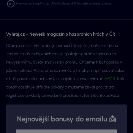
Ministerstvo financí varuje: Účastí na hazardní hře může vzniknout závislost.
Vyhraj.cz - Největší magazín o hazardních hrách v ČR
Cílem a poselstvím webu je pomoci ti k výhře jakéhokoli druhu.
Jednou z našich hlavních misí je spokojený hráč s šancí na co
nejvyšší výhru, avšak znalý i rizik prohry. Chceme ti být oporou v
jakékoli situaci. Postaráme se rovněž o to, abys neporušoval zákon
a hrál pouze u licencovaných subjektů s povolením od
MFČR
. Náš
obsah obsahuje affiliate odkazy a můžeme získat provizi za
registrace a vklady provedené prostřednictvím těchto odkazů.
Nejnovější bonusy do emailu 📩