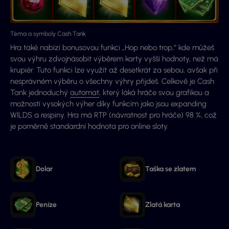
Téma a symboly Cash Tank
Hra také nabízí bonusovou funkci „Hop nebo trop,“ kde můžeš
svou výhru zdvojnásobit výběrem karty vyšší hodnoty, než má
krupiér. Tuto funkci lze využít až desetkrát za sebou, avšak při
nesprávném výběru o všechny výhry přijdeš. Celkově je Cash
Tank jednoduchý
automat
, který láká hráče svou grafikou a
možností vysokých výher díky funkcím jako jsou expanding
WILDS a respiny. Hra má RTP (návratnost pro hráče) 98 %, což
je poměrně standardní hodnota pro online sloty.
Dolar
Taška se zlatem
Peníze
Zlatá karta