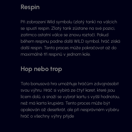
Respin
Při zobrazení Wild symbolu (zlatý tank) na válcích
se spustí respin. Zlatý tank zůstane na své pozici,
zatímco ostatní válce se znovu roztočí. Pokud
během respinu padne další WILD symbol, hráč získá
další respin. Tento proces může pokračovat až do
maximálně tří respinů v jednom kole.
Hop nebo trop
Tato bonusová hra umožňuje hráčům zdvojnásobit
svou výhru. Hráč si vybírá ze čtyř karet, které jsou
lícem dolů, a snaží se vybrat kartu s vyšší hodnotou,
než má karta krupiéra. Tento proces může být
opakován až desetkrát, ale při nesprávném výběru
hráč o všechny výhry přijde