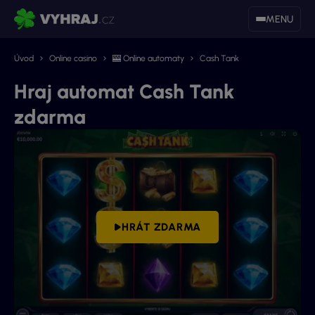
MENU
Úvod
Online casino
🎰 Online automaty
Cash Tank
Hraj automat Cash Tank
zdarma
HRÁT ZDARMA