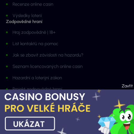
Recenze online casin
Výsledky loterií
Zodpovědné hraní
Hraj zodpovědně | 18+
List kontaktů na pomoc
Jak se zbavit závislosti na hazardu?
Seznam licencovaných online casin
Hazardní a loterijní zákon
Projekt zodpovědné hraní
Národní stránky pro snížení rizik hazardního hraní
Rozcestník webu
O nás
Kontakt