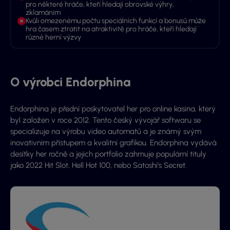
pro některé hráče, kteří hledají obrovské výhry,
zklamáním
Kvůli omezenému počtu speciálních funkcí a bonusů může
hra časem ztratit na atraktivitě pro hráče, kteří hledají
různé herní výzvy​
O výrobci Endorphina
Endorphina je přední poskytovatel her pro online kasina, který
byl založen v roce 2012. Tento český vývojář softwaru se
specializuje na výrobu video automatů a je známý svým
inovativním přístupem a kvalitní grafikou. Endorphina vydává
desítky her ročně a jejich portfolio zahrnuje populární tituly
jako 2022 Hit Slot, Hell Hot 100, nebo Satoshi’s Secret.