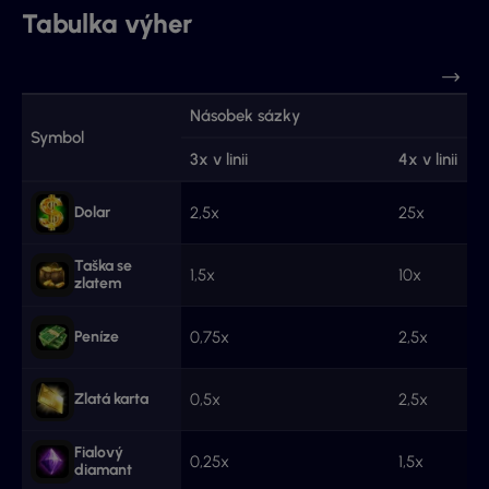
Tabulka výher
Násobek sázky
Symbol
3x v linii
4x v linii
Dolar
2,5x
25x
Taška se
1,5x
10x
zlatem
Peníze
0,75x
2,5x
Zlatá karta
0,5x
2,5x
Fialový
0,25x
1,5x
diamant