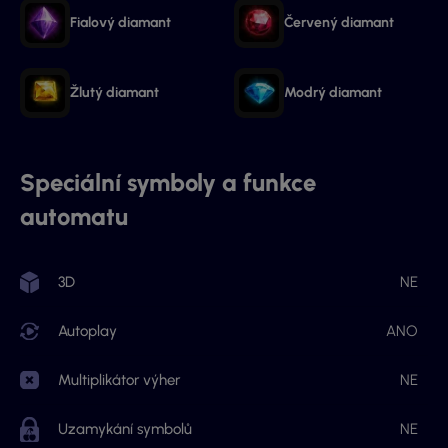
Fialový diamant
Červený diamant
Žlutý diamant
Modrý diamant
Speciální symboly a funkce
automatu
3D
NE
Autoplay
ANO
Multiplikátor výher
NE
Uzamykání symbolů
NE