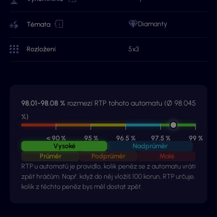
Diamanty
Témata
Rozložení
5x3
98.01-98.08 %
rozmezí RTP tohoto automatu (Ø 98.045
%)
< 90 %
95 %
96.5 %
97.5 %
99 %
Vysoké
Nadprůměr
Průměr
Podprůměr
Malé
RTP u automatů je pravidlo, kolik peněz se z automatu vrátí
zpět hráčům. Např. když do něj vložíš 100 korun, RTP určuje,
kolik z těchto peněz bys měl dostat zpět.