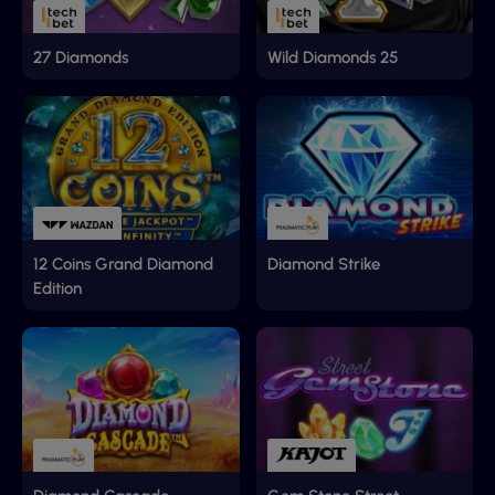
27 Diamonds
Wild Diamonds 25
12 Coins Grand Diamond
Diamond Strike
Edition