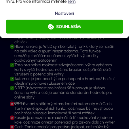
míru. Pro více informací mrkněte
sem
.
Napiš nám svou zkušenost
Nastavení
OTEVŘÍT FORMULÁŘ
Klady
SOUHLASÍM
Cash Tank zaujme vizuálně atraktivním designem, kde
dominují zlatý tank a symboly bohatství jako zlaté
kreditní karty, balíky bankovek a tašky plné zlatých
cihliček
Hlavní atrakcí je WILD symbol (zlatý tank), který se rozšíří
na celý válec a spustí respin zdarma. Tato funkce
umožňuje hráčům dosáhnout vyšších výher díky
opakovaným zatočením
Tato hra nabízí možnost zdvojnásobení výhry výběrem
karty s vyšší hodnotou, než má krupiér, což přináší další
vzrušení a potenciální výhry​
Automat je jednoduchý na pochopení a hraní, což ho činí
ideálním pro nové i zkušené hráče​
S RTP (návratnost pro hráče) 98 % poskytuje slušnou
šanci na výhru, což je poměrně standardní hodnota pro
online sloty​
Zápory
Ve srovnání s některými moderními automaty má Cash
Tank méně speciálních funkcí, což může být nevýhodou
pro hráče hledající komplexnější herní zážitek​
Respin je omezen na maximálně tři opakování v jednom
kole, což může omezit potenciál pro získání dalších výher
Cash Tank nenabízí progresivní jackpot, což může být