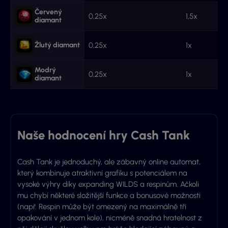
Červený
0,25x
1,5x
diamant
Žlutý diamant
0,25x
1x
Modrý
0,25x
1x
diamant
Naše hodnocení hry Cash Tank
Cash Tank je jednoduchý, ale zábavný online automat,
který kombinuje atraktivní grafiku s potenciálem na
vysoké výhry díky expanding WILDS a respinům. Ačkoli
mu chybí některé složitější funkce a bonusové možnosti
(např. Respin může být omezený na maximálně tři
opakování v jednom kole), nicméně snadná hratelnost z