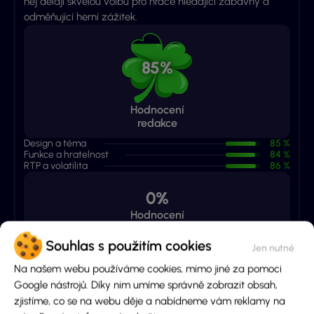
něj dělají skvělou volbu pro hráče hledající zábavný a
odměňující herní zážitek.
85%
Hodnocení
redakce
Design a téma
85 %
Funkce a hratelnost
84 %
RTP a volatilita
86 %
0%
Hodnocení
1
hráčů
Souhlas s použitím cookies
Ohodnoť tuto hru i ty
Na našem webu používáme cookies, mimo jiné za pomoci
0%
Google nástrojů. Díky nim umíme správně zobrazit obsah,
zjistíme, co se na webu děje a nabídneme vám reklamy na