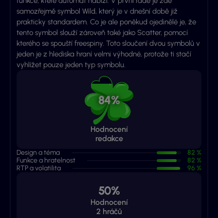
funkce, které automat nabízí. V první řadě je zde
samozřejmě symbol Wild, který je v dnešní době již
prakticky standardem. Co je ale poněkud ojedinělé je, že
tento symbol slouží zároveň také jako Scatter, pomocí
kterého se spouští freespiny. Toto sloučení dvou symbolů v
jeden je z hlediska hraní velmi výhodné, protože ti stačí
vyhlížet pouze jeden typ symbolu.
84%
Hodnocení
redakce
Design a téma
82 %
Funkce a hratelnost
82 %
RTP a volatilita
96 %
50%
Hodnocení
2
hráčů