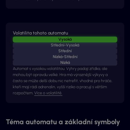
Volatilita tohoto automatu
Vysoká
Střední-Vysoká
Střední
Nízká-Střední
Nízká
Automat s vysokou volatilitou. Výhry padají zřídka, ale
mohou být opravdu velké. Hra má výraznější výkyvy a
často se může delší dobu nic netrefit, vhodné pro hráče,
kteří mají rádi adrenalin, vyšší riziko a pracují s větším
rozpočtem.
Více o volatilitě.
Téma automatu a základní symboly