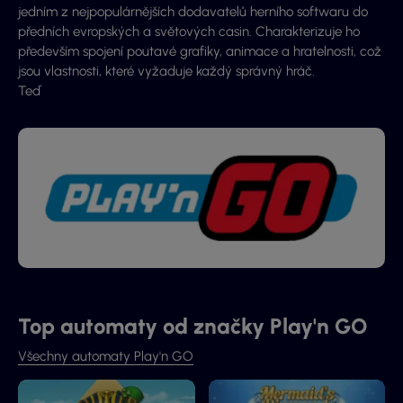
jedním z nejpopulárnějších dodavatelů herního softwaru do
předních evropských a světových casin. Charakterizuje ho
především spojení poutavé grafiky, animace a hratelnosti, což
jsou vlastnosti, které vyžaduje každý správný hráč.
Teď
Top automaty od značky Play'n GO
Všechny automaty Play'n GO