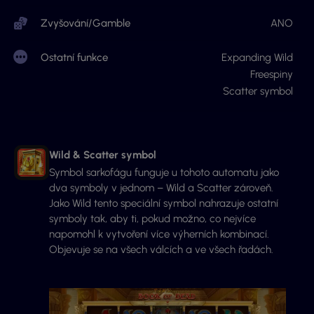
Zvyšování/Gamble
ANO
Ostatní funkce
Expanding Wild
Freespiny
Scatter symbol
Wild & Scatter symbol
Symbol sarkofágu funguje u tohoto automatu jako
dva symboly v jednom – Wild a Scatter zároveň.
Jako Wild tento speciální symbol nahrazuje ostatní
symboly tak, aby ti, pokud možno, co nejvíce
napomohl k vytvoření více výherních kombinací.
Objevuje se na všech válcích a ve všech řadách.