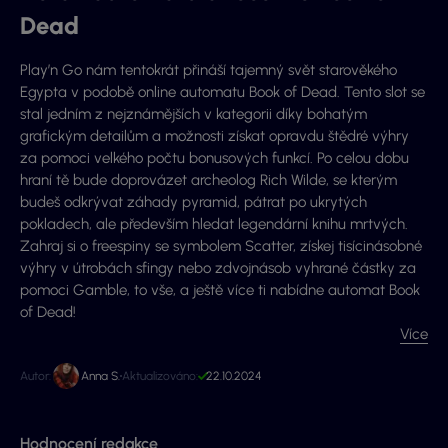
Dead
Play’n Go nám tentokrát přináší tajemný svět starověkého
Egypta v podobě online automatu Book of Dead. Tento slot se
stal jedním z nejznámějších v kategorii díky bohatým
grafickým detailům a možnosti získat opravdu štědré výhry
za pomoci velkého počtu bonusových funkcí. Po celou dobu
hraní tě bude doprovázet archeolog Rich Wilde, se kterým
budeš odkrývat záhady pyramid, pátrat po ukrytých
pokladech, ale především hledat legendární knihu mrtvých.
Zahraj si o freespiny se symbolem Scatter, získej tisícinásobné
výhry v útrobách sfingy nebo zdvojnásob vyhrané částky za
pomoci Gamble, to vše, a ještě více ti nabídne automat Book
of Dead!
Více
Autor:
Anna S.
Aktualizováno:
22.10.2024
Hodnocení redakce