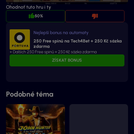
Ohodnoť tuto hru i ty
50%
Nejlepší bonus na automaty
250 Free spinů na Tech4Bet + 250 Kč sázka
zdarma
+ Dalších 250 Free spinů + 250 Kč sázka zdarma
ZÍSKAT BONUS
Podobné téma