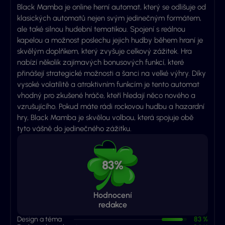
Black Mamba je online herní automat, který se odlišuje od
klasických automatů nejen svým jedinečným formátem,
ale také silnou hudební tematikou. Spojení s reálnou
kapelou a možnost poslechu jejich hudby během hraní je
skvělým doplňkem, který zvyšuje celkový zážitek. Hra
nabízí několik zajímavých bonusových funkcí, které
přinášejí strategické možnosti a šanci na velké výhry. Díky
vysoké volatilitě a atraktivním funkcím je tento automat
vhodný pro zkušené hráče, kteří hledají něco nového a
vzrušujícího. Pokud máte rádi rockovou hudbu a hazardní
hry, Black Mamba je skvělou volbou, která spojuje obě
tyto vášně do jedinečného zážitku.
83%
Hodnocení
redakce
Design a téma
83 %