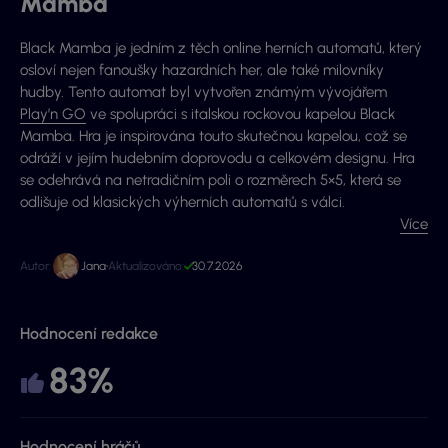
Mamba
Black Mamba je jedním z těch online herních automatů, který
osloví nejen fanoušky hazardních her, ale také milovníky
hudby. Tento automat byl vytvořen známým vývojářem
Play’n GO
ve spolupráci s italskou rockovou kapelou Black
Mamba. Hra je inspirována touto skutečnou kapelou, což se
odráží v jejím hudebním doprovodu a celkovém designu. Hra
se odehrává na netradičním poli o rozměrech 5×5, která se
odlišuje od klasických výherních automatů s válci.
Více
Autor:
Jana
Aktualizováno:
30.7.2026
Hodnocení redakce
83%
Hodnocení hráčů