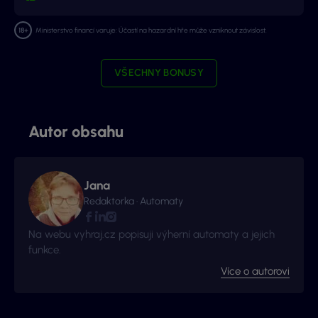
Ministerstvo financí varuje: Účastí na hazardní hře může vzniknout závislost.
VŠECHNY BONUSY
Autor obsahu
Jana
Redaktorka · Automaty
Na webu vyhraj.cz popisuji výherní automaty a jejich
funkce.
Více o autorovi