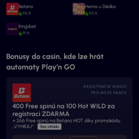
Betano
Herna u Dědka
96 %
95 %
Kingsbet
91 %
Bonusy do casin, kde lze hrát
automaty Play’n GO
REGISTRAČNÍ BONUS
PRO NOVÉ HRÁČE
400 Free spinů na 100 Hot WILD za
registraci ZDARMA
+
266 Free spinů na Betano HOT díky promokódu
„VYHRAJ“
Bez vkladu