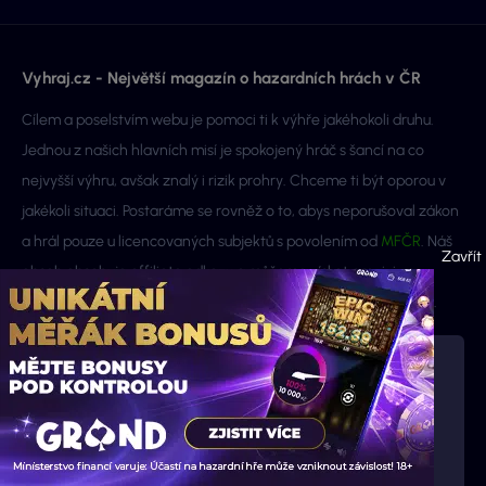
Vyhraj.cz - Největší magazín o hazardních hrách v ČR
Cílem a poselstvím webu je pomoci ti k výhře jakéhokoli druhu.
Jednou z našich hlavních misí je spokojený hráč s šancí na co
nejvyšší výhru, avšak znalý i rizik prohry. Chceme ti být oporou v
jakékoli situaci. Postaráme se rovněž o to, abys neporušoval zákon
a hrál pouze u licencovaných subjektů s povolením od
MFČR
. Náš
obsah obsahuje affiliate odkazy a můžeme získat provizi za
registrace a vklady provedené prostřednictvím těchto odkazů.
Nejnovější bonusy do emailu 📩