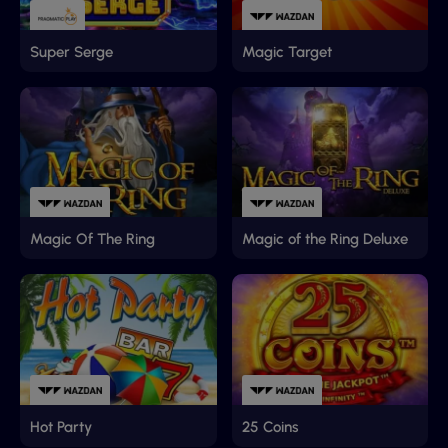
Super Serge
Magic Target
Magic Of The Ring
Magic of the Ring Deluxe
Hot Party
25 Coins