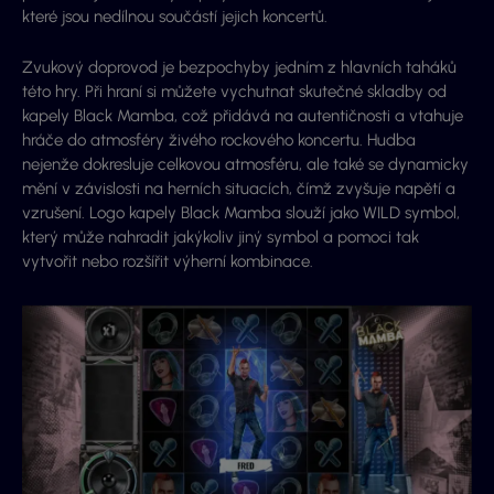
které jsou nedílnou součástí jejich koncertů.
Zvukový doprovod je bezpochyby jedním z hlavních taháků
této hry. Při hraní si můžete vychutnat skutečné skladby od
kapely Black Mamba, což přidává na autentičnosti a vtahuje
hráče do atmosféry živého rockového koncertu. Hudba
nejenže dokresluje celkovou atmosféru, ale také se dynamicky
mění v závislosti na herních situacích, čímž zvyšuje napětí a
vzrušení. Logo kapely Black Mamba slouží jako WILD symbol,
který může nahradit jakýkoliv jiný symbol a pomoci tak
vytvořit nebo rozšířit výherní kombinace.