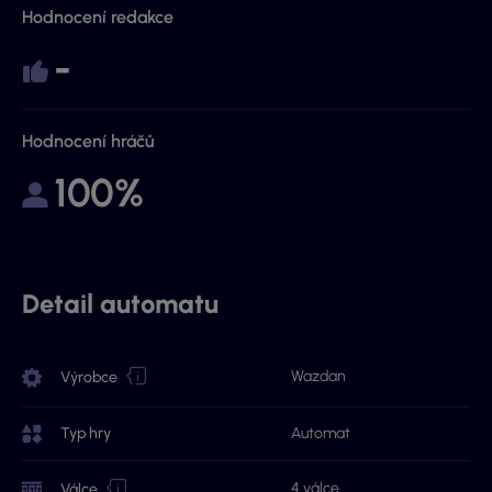
Hodnocení redakce
-
Hodnocení hráčů
100%
Detail automatu
Wazdan
Výrobce
Typ hry
Automat
4 válce
Válce