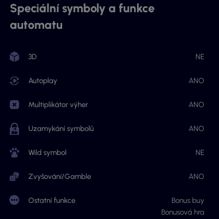
Speciální symboly a funkce
automatu
3D
NE
Autoplay
ANO
Multiplikátor výher
ANO
Uzamykání symbolů
ANO
Wild symbol
NE
Zvyšování/Gamble
ANO
Ostatní funkce
Bonus buy
Bonusová hra