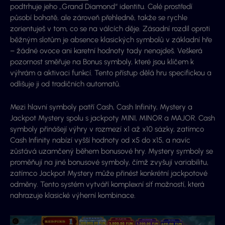
podtrhuje jeho „Grand Diamond“ identitu. Celé prostředí
působí bohatě, ale zároveň přehledně, takže se rychle
zorientuješ v tom, co se na válcích děje. Zásadní rozdíl oproti
běžným slotům je absence klasických symbolů v základní hře
– žádné ovoce ani karetní hodnoty tady nenajdeš. Veškerá
pozornost směřuje na Bonus symboly, které jsou klíčem k
výhrám a aktivaci funkcí. Tento přístup dělá hru specifickou a
odlišuje ji od tradičních automatů.
Mezi hlavní symboly patří Cash, Cash Infinity, Mystery a
Jackpot Mystery spolu s jackpoty MINI, MINOR a MAJOR. Cash
symboly přinášejí výhry v rozmezí x1 až x10 sázky, zatímco
Cash Infinity nabízí vyšší hodnoty od x5 do x15, a navíc
zůstává uzamčený během bonusové hry. Mystery symboly se
proměňují na jiné bonusové symboly, čímž zvyšují variabilitu,
zatímco Jackpot Mystery může přinést konkrétní jackpotové
odměny. Tento systém vytváří komplexní síť možností, která
nahrazuje klasické výherní kombinace.