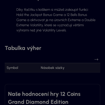
Díky tlačítku s košíkem si můžeš zakoupit funkci
Hold the Jackpot Bonus Game a 12 Bells Bonus
Game a aktivovat je na úrovních Extreme a Double
Extreme Volatility, které se vyznačují většími
výhrami než jiné Volatility Levels.
Tabulka výher
Symbol
Násobek sázky
Naše hodnocení hry 12 Coins
Grand Diamond Edition