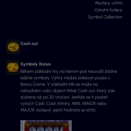
Mystery výhra
Ostatní funkce
Symbol Collection
Cash out
Symboly Bonus
Během základní hry na herním poli neuvidíš žádné
běžné symboly. Výhry můžeš získávat pouze v
Bonus Game. V základní hře se může na
náhodném válci objevit štítek Cash out, který zde
zůstane až po 20 otočení. Jestliže se ti podaří
vytočit Cash, Cash Infinity, MINI, MINOR nebo
MAJOR Jackpot, jejich hodnota se sčítá.