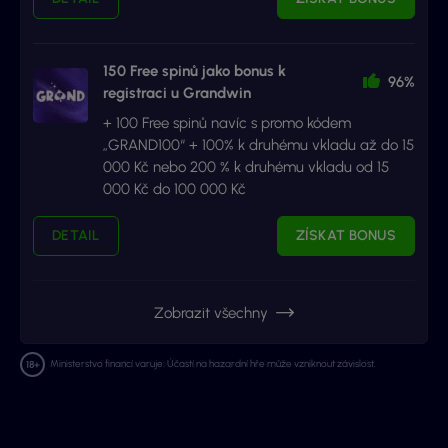
150 Free spinů jako bonus k
96%
registraci u Grandwin
+ 100 Free spinů navíc s promo kódem
„GRAND100“ + 100% k druhému vkladu až do 15
000 Kč nebo 200 % k druhému vkladu od 15
000 Kč do 100 000 Kč
DETAIL
ZÍSKAT BONUS
Zobrazit všechny
Ministerstvo financí varuje: Účastí na hazardní hře může vzniknout závislost.