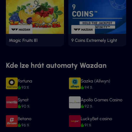
Magic Fruits 81
9 Coins Extremely Light
Kde lze hrát automaty Wazdan
Fortuna
Sazka (Allwyn)
93 %
94 %
Synot
Apollo Games Casino
90 %
92 %
Betano
LuckyBet casino
96 %
91 %