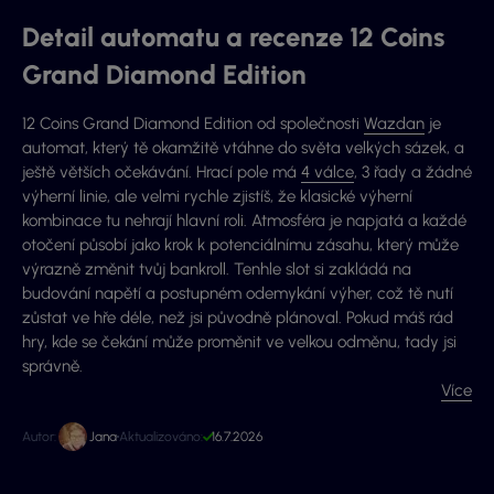
Detail automatu a recenze 12 Coins
Grand Diamond Edition
12 Coins Grand Diamond Edition od společnosti
Wazdan
je
automat, který tě okamžitě vtáhne do světa velkých sázek, a
ještě větších očekávání. Hrací pole má
4 válce
, 3 řady a žádné
výherní linie, ale velmi rychle zjistíš, že klasické výherní
kombinace tu nehrají hlavní roli. Atmosféra je napjatá a každé
otočení působí jako krok k potenciálnímu zásahu, který může
výrazně změnit tvůj bankroll. Tenhle slot si zakládá na
budování napětí a postupném odemykání výher, což tě nutí
zůstat ve hře déle, než jsi původně plánoval. Pokud máš rád
hry, kde se čekání může proměnit ve velkou odměnu, tady jsi
správně.
Více
Autor:
Jana
Aktualizováno:
16.7.2026