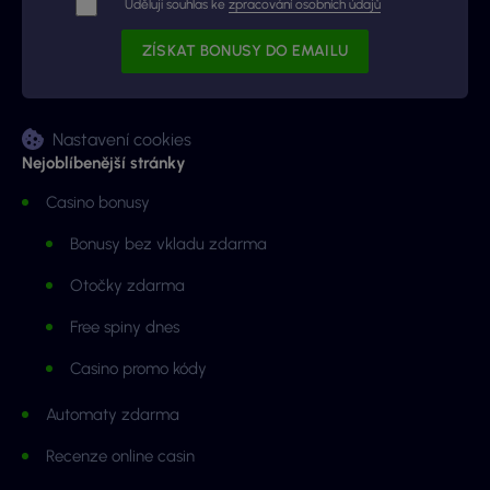
Uděluji souhlas ke
zpracování osobních údajů
Nastavení cookies
Nejoblíbenější stránky
Casino bonusy
Bonusy bez vkladu zdarma
Otočky zdarma
Free spiny dnes
Casino promo kódy
Automaty zdarma
Recenze online casin