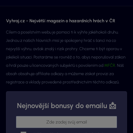
Vyhraj.cz - Největší magazín o hazardních hrách v ČR
Cílem a poselstvím webu je pomoci ti k výhře jakéhokoli druhu.
Jednou z našich hlavních misí je spokojený hráč s šancí na co
nejvyšší výhru, avšak znalý i rizik prohry. Chceme ti být oporou v
jakékoli situaci. Postaráme se rovněž o to, abys neporušoval zákon
a hrál pouze u licencovaných subjektů s povolením od
MFČR
. Náš
obsah obsahuje affiliate odkazy a můžeme získat provizi za
registrace a vklady provedené prostřednictvím těchto odkazů.
Nejnovější bonusy do emailu 📩