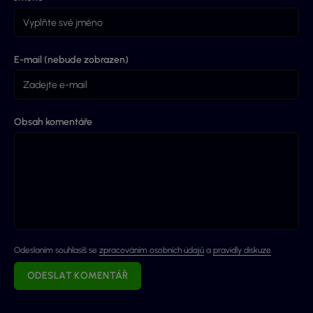
E-mail (nebude zobrazen)
Obsah komentáře
Odeslaním souhlasíš se
zpracováním osobních údajů
a
pravidly diskuze
.
ODESLAT KOMENTÁŘ