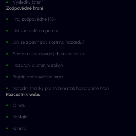
Výsledky loterií
Zodpovědné hraní
Hraj zodpovědně | 18+
List kontaktů na pomoc
Jak se zbavit závislosti na hazardu?
Seznam licencovaných online casin
Hazardní a loterijní zákon
Projekt zodpovědné hraní
Národní stránky pro snížení rizik hazardního hraní
Rozcestník webu
O nás
Kontakt
Kariéra