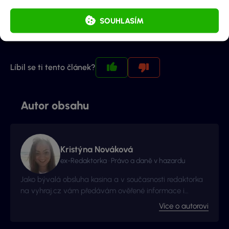
Betano
Přečíst recenzi
SOUHLASÍM
Ministerstvo financí varuje: Účastí na hazardní hře může vzniknout závislost.
Líbil se ti tento článek?
Autor obsahu
Kristýna Nováková
ex-Redaktorka · Právo a daně v hazardu
Jako bývalá obsluha kasina a v současnosti redaktorka
na vyhraj.cz vám předávám ověřené informace i
novinky ze světa hazardu a věnuji se sebevzdělávání v
Více o autorovi
tomto odvětví.