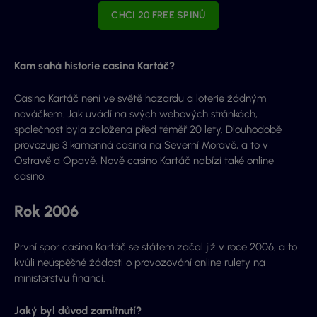
CHCI 20 FREE SPINŮ
Kam sahá historie casina Kartáč?
Casino Kartáč není ve světě hazardu a
loterie
žádným
nováčkem. Jak uvádí na svých webových stránkách,
společnost byla založena před téměř 20 lety. Dlouhodobě
provozuje 3 kamenná casina na Severní Moravě, a to v
Ostravě a Opavě. Nově casino Kartáč nabízí také online
casino.
Rok 2006
První spor casina Kartáč se státem začal již v roce 2006, a to
kvůli neúspěšné žádosti o provozování online rulety na
ministerstvu financí.
Jaký byl důvod zamítnutí?