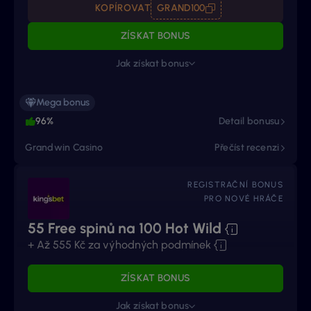
KOPÍROVAT
GRAND100
ZÍSKAT BONUS
Jak získat bonus
Mega bonus
96%
Detail bonusu
Grandwin Casino
Přečíst recenzi
REGISTRAČNÍ BONUS
PRO NOVÉ HRÁČE
55 Free spinů na 100 Hot Wild
+ Až 555 Kč za výhodných podmínek
ZÍSKAT BONUS
Jak získat bonus