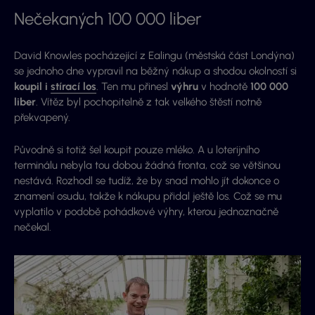
Nečekaných 100 000 liber
David Knowles pocházející z Ealingu (městská část Londýna)
se jednoho dne vypravil na běžný nákup a shodou okolností si
koupil i
stírací los
. Ten mu přinesl
výhru
v hodnotě
100 000
liber
. Vítěz byl pochopitelně z tak velkého štěstí notně
překvapený.
Původně si totiž šel koupit pouze mléko. A u loterijního
terminálu nebyla tou dobou žádná fronta, což se většinou
nestává. Rozhodl se tudíž, že by snad mohlo jít dokonce o
znamení osudu, takže k nákupu přidal ještě los. Což se mu
vyplatilo v podobě pohádkové výhry, kterou jednoznačně
nečekal.