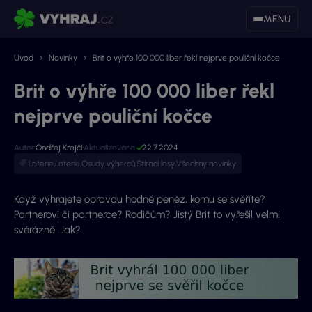
MENU
Úvod
Novinky
Brit o výhře 100 000 liber řekl nejprve pouliční kočce
Brit o výhře 100 000 liber řekl
nejprve pouliční kočce
Autor:
Ondřej Krejčí
Aktualizováno:
22.7.2024
Loterie
,
Loterie
,
Osudy výherců
,
Stírací losy
,
Všechny novinky
Když vyhrajete opravdu hodně peněz, komu se svěříte?
Partnerovi či partnerce? Rodičům? Jistý Brit to vyřešil velmi
svérázně. Jak?