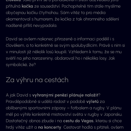
přítulná
kočka
ze sousedství. Pochopitelně tím stále myslíme
obyčejnou kočku čtyřnohou. Sám vítěz to pro média
okomentoval s humorem, že kočka z tak ohromného sdělení
nadšeně příliš nevypadala.
David se ovšem nakonec přirozeně o informaci podělil i s
člověkem, a to konkrétně se svým spolubydlícím. Právě s ním si
v minulosti již několik losů koupili. Vzhledem k tomu, že se mu
svěřil na jeho narozeniny, obdaroval ho i několika losy. Jak
symbolické, že?
Za výhru na cestách
A jak David s
vyhranými penězi plánuje naložit
?
Pravděpodobně si udělá radost v podobě
výletů
za
oblíbenými sportovními zápasy – fotbalem a rugby. V plánu
měl po výhře konkrétně mistrovství světa v rugby v Japonsku.
Dostatečný obnos zbude i na
cestu do Vegas
, kterou si chce
hrdý vítěz užít a
na koncerty
. Cestovat hodlá s přáteli, ovšem