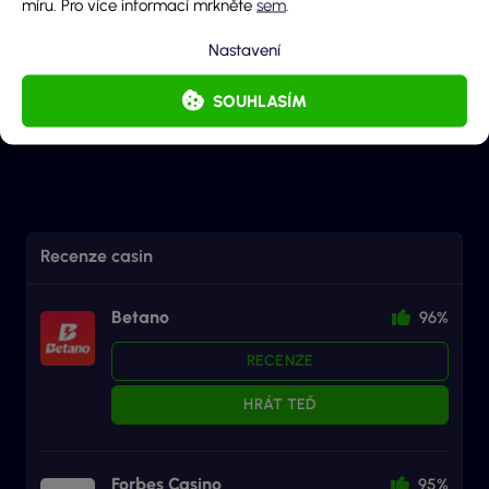
míru. Pro více informací mrkněte
sem
.
Odeslaním souhlasíš se
zpracováním osobních údajů
a
pravidly diskuze
.
Nastavení
ODESLAT KOMENTÁŘ
SOUHLASÍM
Zatím nebyly přidány žádné komentáře.
Recenze casin
Betano
96%
RECENZE
HRÁT TEĎ
Forbes Casino
95%