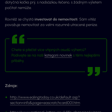
dotyčná kočka prý, s nadsázkou řečeno, s žádným výletem
počítat nemůže.
Rovněž se chystá
investovat do nemovitosti
. Sám vítěz
považuje nemovitost za velmi rozumně utracené peníze.
Chete si přečíst více vtipných osudů výherců?
Podívejte se na naší
kategorii novinek
s těmi nejlepšími
příběhy.
Zdroje:
http://www.ealingtoday.co.uk/default.asp?
section=info&page=eascratchcard001.htm