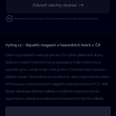
Zobrazit všechny recenze
Ministerstvo financí varuje: Účastí na hazardní hře může vzniknout závislost.
Vyhraj.cz - Největší magazín o hazardních hrách v ČR
Cílem a poselstvím webu je pomoci ti k výhře jakéhokoli druhu.
Jednou z našich hlavních misí je spokojený hráč s šancí na co
nejvyšší výhru, avšak znalý i rizik prohry. Chceme ti být oporou v
jakékoli situaci. Postaráme se rovněž o to, abys neporušoval zákon
a hrál pouze u licencovaných subjektů s povolením od
MFČR
. Náš
obsah obsahuje affiliate odkazy a můžeme získat provizi za
registrace a vklady provedené prostřednictvím těchto odkazů.