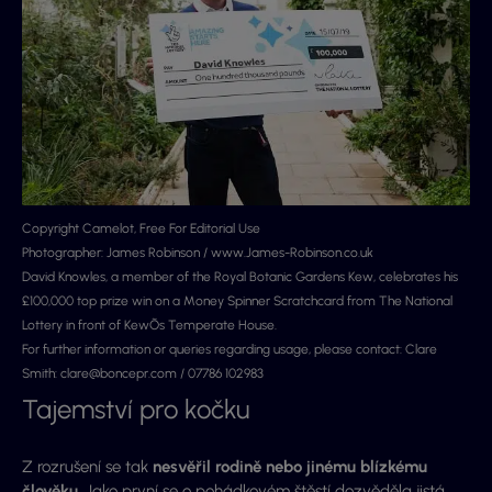
Copyright Camelot, Free For Editorial Use
Photographer: James Robinson / www.James-Robinson.co.uk
David Knowles, a member of the Royal Botanic Gardens Kew, celebrates his
£100,000 top prize win on a Money Spinner Scratchcard from The National
Lottery in front of KewÕs Temperate House.
For further information or queries regarding usage, please contact: Clare
Smith:
clare@boncepr.com
/ 07786 102983
Tajemství pro kočku
Z rozrušení se tak
nesvěřil rodině nebo jinému blízkému
člověku
. Jako první se o pohádkovém štěstí dozvěděla jistá