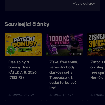
web Vyhraj.com, který jsem následně v roce 2017
Více o autorovi
prodal, avšak za podmínek, že budu moci stále
publikovat na téma loterií a stíracích losů. Nyní jste na
webu, který má s novými majitely nový kabát a
mnohem více informací.
Související články
Free spiny a
Získej free spiny,
Zatoč s 
bonusy dnes
věrnostní body i
a získej 
PÁTEK 7. 8. 2026
dárkový set v
free spi
(7182 FS)
Tipovačce k 1.
Herně u
české fotbalové
lize!
Marťa
7.8.2026
Max
6.8.2026
Lenka