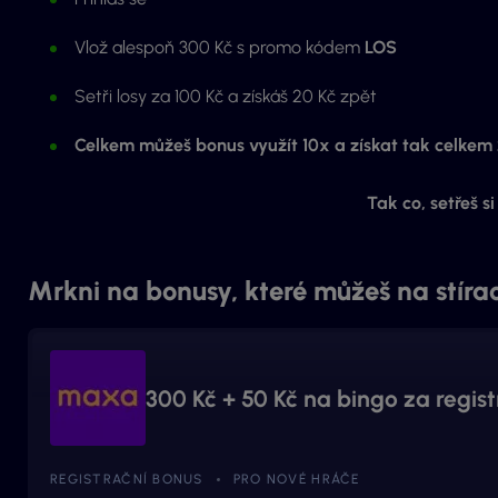
Vlož alespoň 300 Kč s promo kódem
LOS
Setři losy za 100 Kč a získáš 20 Kč zpět
Celkem můžeš bonus využít 10x a získat tak celkem
Tak co, setřeš s
Mrkni na bonusy, které můžeš na stírací
300 Kč + 50 Kč na bingo za regis
REGISTRAČNÍ BONUS
PRO NOVÉ HRÁČE