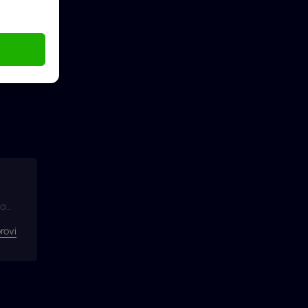
ta
rovi