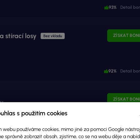
93%
Detail bo
 stírací losy
ZÍSKAT BON
Bez vkladu
92%
Detail bo
ZÍSKAT BON
Kč
uhlas s použitím cookies
 webu používáme cookies, mimo jiné za pomoci Google nástroj
89%
Detail bo
e správně zobrazit obsah, zjistíme, co se na webu děje a nab