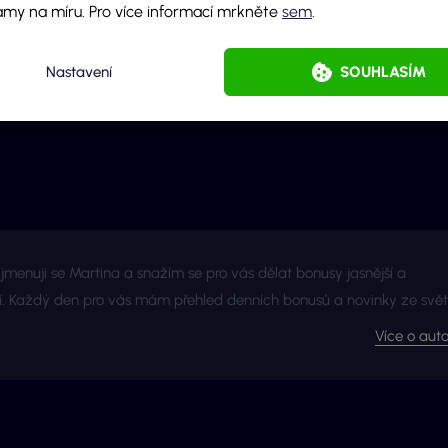
amy na míru. Pro více informací mrkněte
sem
.
Nastavení
SOUHLASÍM
 jmenuji se Martina a snažím se pro vás dělat bonusy jasnější a
ší. Každý den pro vás mám přehled denních bonusů a novinky ze svě
er.
Více o auto