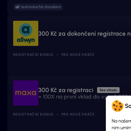
Jednoduché dosažení
300 Kč za dokončení registrace na
REGISTRAČNÍ BONUS
PRO NOVÉ HRÁČE
300 Kč za registraci
Bez vkladu
+ 100% na první vklad do výše 3 000 
So
REGISTRAČNÍ BONUS
PRO NOVÉ HRÁČE
Na našem
nim umím