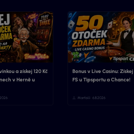
vinkou a získej 120 Kč
Bonus v Live Casinu: Získej
inech v Herně u
FS u Tipsportu a Chance!
.2026
Marťa
6.8.2026