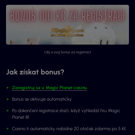
Užij si svůj bonus za registraci!
Jak získat bonus?
Zaregistruj se v Magic Planet casinu
Bonus se aktivuje automaticky
Po dokončení registrace stačí, když vyhledáš hru Magic
Planet 81
Casino ti automaticky nabídne 20 otoček zdarma po 5 Kč