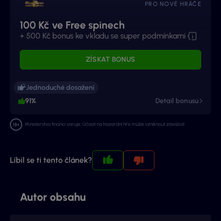
PRO NOVÉ HRÁČE
100 Kč ve Free spinech
+ 500 Kč bonus ke vkladu se super podmínkami
ZÍSKAT BONUS
Jednoduché dosažení
91%
Detail bonusu
Ministerstvo financí varuje: Účastí na hazardní hře může vzniknout závislost.
Líbil se ti tento článek?
Autor obsahu