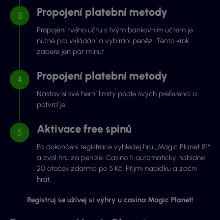
Propojení platební metody
Propojení tvého účtu s tvým bankovním účtem je
nutné pro vkládání a vybírání peněz. Tento krok
zabere jen pár minut.
Propojení platební metody
Nastav si své herní limity podle svých preferencí a
potvrď je.
Aktivace free spinů
Po dokončení registrace vyhledej hru „Magic Planet 81“
a zvol hru za peníze. Casino ti automaticky nabídne
20 otoček zdarma po 5 Kč. Přijmi nabídku a začni
hrát.
Registruj se užívej si výhry u casina Magic Planet!