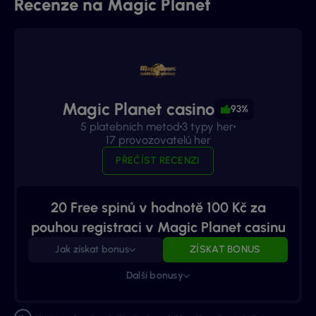
Recenze na Magic Planet
Magic Planet casino
93%
5 platebních metod
3 typy her
17 provozovatelů her
PŘEČÍST RECENZI
20 Free spinů v hodnotě 100 Kč za
pouhou registraci v Magic Planet casinu
Jak získat bonus
ZÍSKAT BONUS
Další bonusy