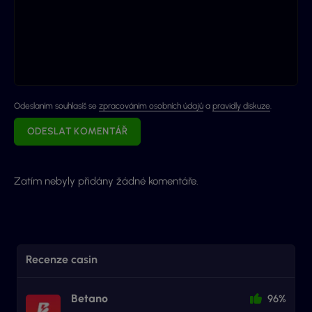
Odeslaním souhlasíš se
zpracováním osobních údajů
a
pravidly diskuze
.
ODESLAT KOMENTÁŘ
Zatím nebyly přidány žádné komentáře.
Recenze casin
Betano
96%