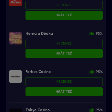
RECENZE
HRÁT TEĎ
Herna u Dědka
95%
RECENZE
HRÁT TEĎ
Forbes Casino
95%
RECENZE
HRÁT TEĎ
Tokyo Casino
95%