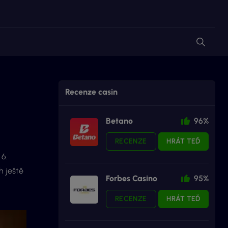
Recenze casin
Betano
96%
RECENZE
HRÁT TEĎ
 6.
h ještě
Forbes Casino
95%
RECENZE
HRÁT TEĎ