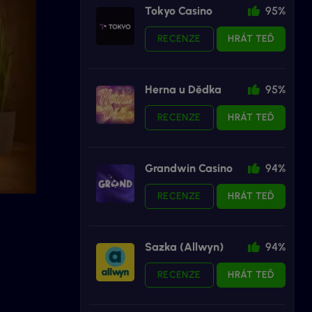
Tokyo Casino
95%
RECENZE
HRÁT TEĎ
Herna u Dědka
95%
RECENZE
HRÁT TEĎ
Grandwin Casino
94%
RECENZE
HRÁT TEĎ
Sazka (Allwyn)
94%
RECENZE
HRÁT TEĎ