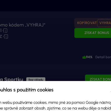
KOPÍROVAT
VYHRA
 promo kódem „VYHRAJ“
81
ZÍSKAT BONUS
Kč
94%
Detail bo
na Sportku
ZÍSKAT BON
Bez vkladu
uhlas s použitím cookies
 webu používáme cookies, mimo jiné za pomoci Google nástroj
92%
Detail bo
e správně zobrazit obsah, zjistíme, co se na webu děje a nab