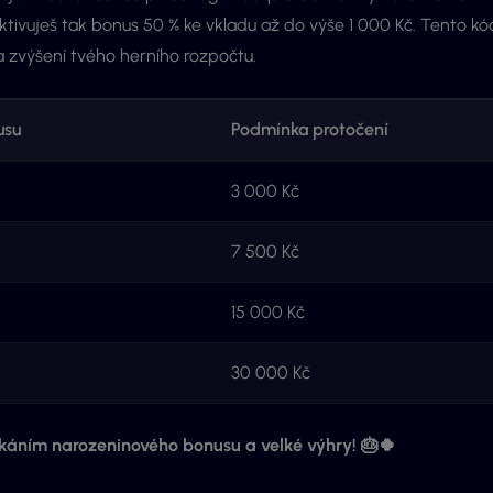
ktivuješ tak bonus 50 % ke vkladu až do výše 1 000 Kč. Tento kó
a zvýšení tvého herního rozpočtu.
usu
Podmínka protočení
3 000 Kč
7 500 Kč
15 000 Kč
30 000 Kč
ískáním narozeninového bonusu a velké výhry! 🎂🍀