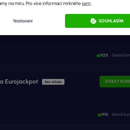
amy na míru. Pro více informací mrkněte
sem
.
Nastavení
SOUHLASÍM
 stírací losy
ZÍSKAT BON
Bez vkladu
92%
Detail bo
na Eurojackpot
ZÍSKAT BON
Bez vkladu
91%
Detail bo