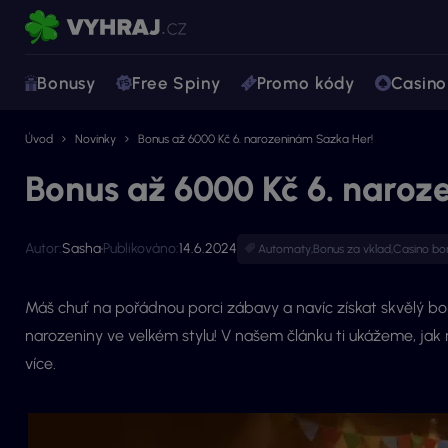
Bonusy
Free Spiny
Promo kódy
Casino
Úvod
Novinky
Bonus až 6000 Kč 6. narozeninám Sazka Her!
Bonus až 6000 Kč 6. naroz
Autor:
Sasha
Publikováno:
14.6.2024
Automaty
,
Bonus za vklad
,
Casino bo
Máš chuť na pořádnou porci zábavy a navíc získat skvělý bo
narozeniny ve velkém stylu! V našem článku ti ukážeme, jak 
více.