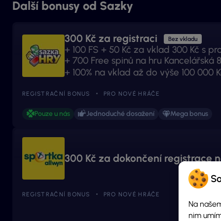
Další bonusy od Sazky
300 Kč za registraci
Bez vkladu
+ 100 FS + 50 Kč za vklad 300 Kč s
+ 700 Free spinů na hru Kancelářská 
+ 100% na vklad až do výše 100 000 
REGISTRAČNÍ BONUS
PRO NOVÉ HRÁČE
Pouze u nás
Jednoduché dosažení
Mega bonus
300 Kč za dokončení registrace 
So
REGISTRAČNÍ BONUS
PRO NOVÉ HRÁČE
Na našem
nim umím