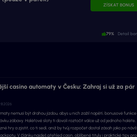
ZÍSKAT BONUS
79%
Detail bo
ější casino automaty v Česku: Zahraj si už za pár
9.8.2026
maty nemusí být drahou jízdou, abys u nich zažil napětí, bonusové funkce
vku zábavy. Haléřové sloty ti dovolí roztočit válce už od jednoho haléře,
né hry a zjistit, co ti sedí, aniž by tvůj rozpočet dostal zásah jako po náv
ckpotu. V článku najdeš přehled casin, oblíbené tituly i praktické tipy pro