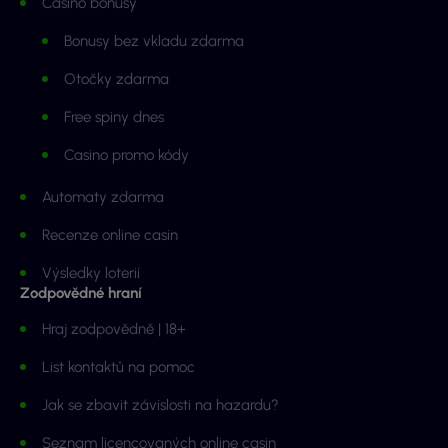
Casino bonusy
Bonusy bez vkladu zdarma
Otočky zdarma
Free spiny dnes
Casino promo kódy
Automaty zdarma
Recenze online casin
Výsledky loterií
Zodpovědné hraní
Hraj zodpovědně | 18+
List kontaktů na pomoc
Jak se zbavit závislosti na hazardu?
Seznam licencovaných online casin