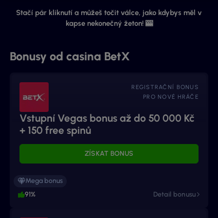
Stačí pár kliknutí a můžeš točit válce, jako kdybys měl v
kapse nekonečný žeton! 🎰
Bonusy od casina BetX
REGISTRAČNÍ BONUS
PRO NOVÉ HRÁČE
Vstupní Vegas bonus až do 50 000 Kč
+ 150 free spinů
ZÍSKAT BONUS
Mega bonus
91%
Detail bonusu