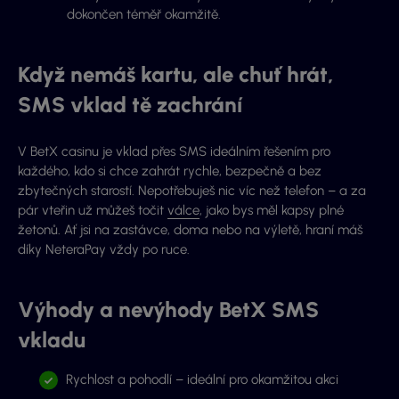
dokončen téměř okamžitě.
Když nemáš kartu, ale chuť hrát,
SMS vklad tě zachrání
V BetX casinu je vklad přes SMS ideálním řešením pro
každého, kdo si chce zahrát rychle, bezpečně a bez
zbytečných starostí. Nepotřebuješ nic víc než telefon – a za
pár vteřin už můžeš točit
válce
, jako bys měl kapsy plné
žetonů. Ať jsi na zastávce, doma nebo na výletě, hraní máš
díky NeteraPay vždy po ruce.
Výhody a nevýhody BetX SMS
vkladu
Rychlost a pohodlí – ideální pro okamžitou akci