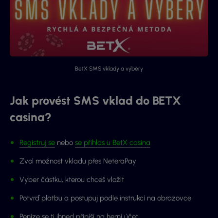
BetX SMS vklady a výběry
Jak provést SMS vklad do BETX
casina?
Registruj se
nebo
se přihlas u BetX casina
Zvol možnost vkladu přes NeteraPay
Vyber částku, kterou chceš vložit
Potvrď platbu a postupuj podle instrukcí na obrazovce
Peníze se ti ihned připíší na herní účet