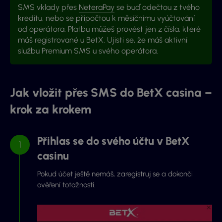
SMS vklady přes
NeteraPay
se buď odečtou z tvého
kreditu, nebo se připočtou k měsíčnímu vyúčtování
od operátora. Platbu můžeš provést jen z čísla, které
máš registrované u BetX. Ujisti se, že máš aktivní
službu Premium SMS u svého operátora.
Jak vložit přes SMS do BetX casina –
krok za krokem
Přihlas se do svého účtu v BetX
casinu
Pokud účet ještě nemáš, zaregistruj se a dokonči
ověření totožnosti.