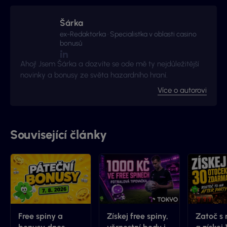
Šárka
ex-Redaktorka · Specialistka v oblasti casino
bonusů
Ahoj! Jsem Šárka a dozvíte se ode mě ty nejdůležitější
novinky a bonusy ze světa hazardního hraní.
Více o autorovi
Související články
Free spiny a
Získej free spiny,
Zatoč s 