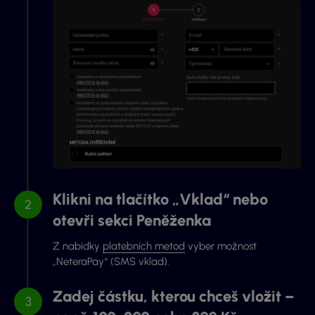
Klikni na tlačítko „Vklad“ nebo
otevři sekci Peněženka
Z nabídky
platebních metod
vyber možnost
„NeteraPay“ (SMS vklad).
Zadej částku, kterou chceš vložit –