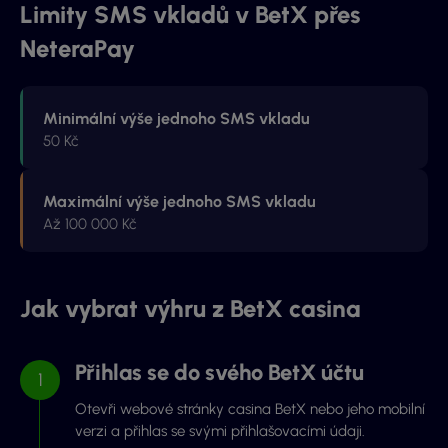
Limity SMS vkladů v BetX přes
NeteraPay
Minimální výše jednoho SMS vkladu
50 Kč
Maximální výše jednoho SMS vkladu
Až 100 000 Kč
Jak vybrat výhru z BetX casina
Přihlas se do svého BetX účtu
Otevři webové stránky casina BetX nebo jeho mobilní
verzi a přihlas se svými přihlašovacími údaji.