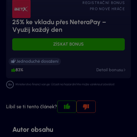
REGISTRAČNÍ BONUS
PRO NOVÉ HRÁČE
25% ke vkladu přes NeteraPay –
Využij každý den
ZÍSKAT BONUS
Jednoduché dosažení
83%
Detail bonusu
Ministerstvo financí varuje: Účastí na hazardní hře může vzniknout závislost.
Líbil se ti tento článek?
Autor obsahu