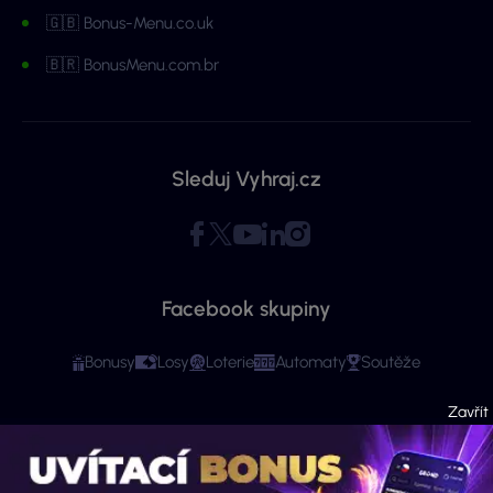
🇬🇧 Bonus-Menu.co.uk
🇧🇷 BonusMenu.com.br
Sleduj Vyhraj.cz
Facebook skupiny
Bonusy
Losy
Loterie
Automaty
Soutěže
Copyright © 2026 - Všechna práva vyhrazena. Vyhraj.cz | Ministerstvo financí
varuje: Účastí na hazardní hře může vzniknout závislost! Stránky mají čistě
informační charakter. Veškeré informace se týkají osob starších 18 let.