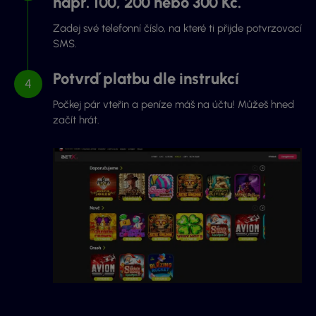
např. 100, 200 nebo 300 Kč.
Zadej své telefonní číslo, na které ti přijde potvrzovací
SMS.
Potvrď platbu dle instrukcí
Počkej pár vteřin a peníze máš na účtu! Můžeš hned
začít hrát.