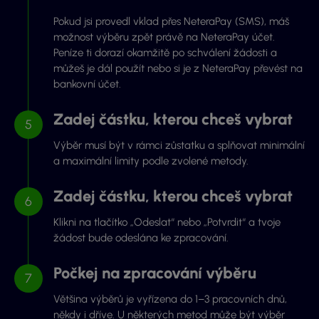
Pokud jsi provedl vklad přes NeteraPay (SMS), máš
možnost výběru zpět právě na NeteraPay účet.
Peníze ti dorazí okamžitě po schválení žádosti a
můžeš je dál použít nebo si je z NeteraPay převést na
bankovní účet.
Zadej částku, kterou chceš vybrat
Výběr musí být v rámci zůstatku a splňovat minimální
a maximální limity podle zvolené metody.
Zadej částku, kterou chceš vybrat
Klikni na tlačítko „Odeslat“ nebo „Potvrdit“ a tvoje
žádost bude odeslána ke zpracování.
Počkej na zpracování výběru
Většina výběrů je vyřízena do 1–3 pracovních dnů,
někdy i dříve. U některých metod může být výběr