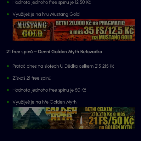
Hodnota jednoho free spinu je 12,50 Kč
Využiješ je na hru Mustang Gold
21 free spinů – Denní Golden Myth Betovačka
Protoč dnes na slotech U Dědka celkem 215 215 Kč
Získáš 21 free spinů
Hodnota jednoho free spinu je 50 Kč
Využiješ je na hře Golden Myth