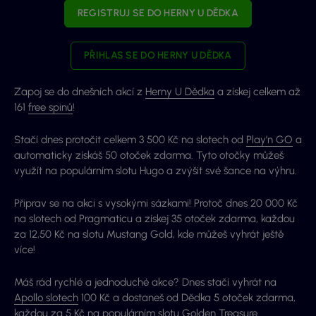
REGISTRUJ SE DO HERNY U DĚDKA
PŘIHLAS SE DO HERNY U DĚDKA
Zapoj se do dnešních akcí z
Herny U Dědka
a získej celkem až
161
free spinů
!
Stačí dnes protočit celkem 3 500 Kč na slotech od
Play’n GO
a
automaticky získáš 50 otoček zdarma. Tyto otočky můžeš
využít na populárním slotu Hugo a zvýšit své šance na výhru.
Připrav se na akci s vysokými sázkami! Protoč dnes 20 000 Kč
na slotech od Pragmaticu a získej 35 otoček zdarma, každou
za 12,50 Kč na slotu Mustang Gold, kde můžeš vyhrát ještě
více!
Máš rád rychlé a jednoduché akce? Dnes stačí vyhrát na
Apollo slotech
100 Kč a dostaneš od Dědka 5 otoček zdarma,
každou za 5 Kč na populárním slotu Golden Treasure.