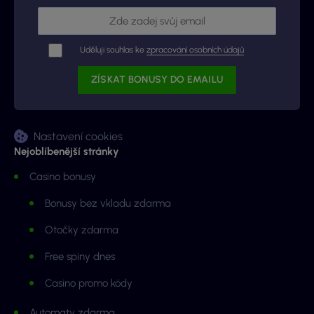
Uděluji souhlas ke
zpracování osobních údajů
Nastavení cookies
Nejoblíbenější stránky
Casino bonusy
Bonusy bez vkladu zdarma
Otočky zdarma
Free spiny dnes
Casino promo kódy
Automaty zdarma