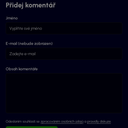
Přidej komentář
Jméno
E-mail (nebude zobrazen)
Obsah komentáře
Odeslaním souhlasíš se
zpracováním osobních údajů
a
pravidly diskuze
.