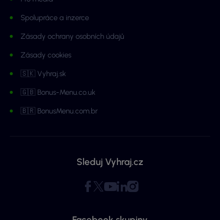
Spolupráce a inzerce
Zásady ochrany osobních údajů
Zásady cookies
🇸🇰 Vyhraj.sk
🇬🇧 Bonus-Menu.co.uk
🇧🇷 BonusMenu.com.br
Sleduj Vyhraj.cz
Facebook skupiny