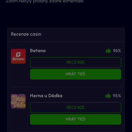
Zatím nebyly přidány žádné komentáře.
Recenze casin
Betano
96%
RECENZE
HRÁT TEĎ
Herna u Dědka
95%
RECENZE
HRÁT TEĎ