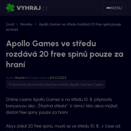
MENU
Úvod
Novinky
Apollo Games ve středu rozdává 20 free spinů pouze
za hraní
Apollo Games ve středu
rozdává 20 free spinů pouze za
hraní
Autor:
Martin
Aktualizováno:
24.10.2023
Automaty
,
Automaty
,
Všechny novinky
,
Apollo Games Casino
Online casino Apollo Games si na středu 10. 8. připravilo
bonusovou akci „Šťastná středa“. V rámci této akce můžeš
dostat free spiny pouze za hraní.
Abys získal 20 free spinů, musíš se ve středu 10. 8., v čase od