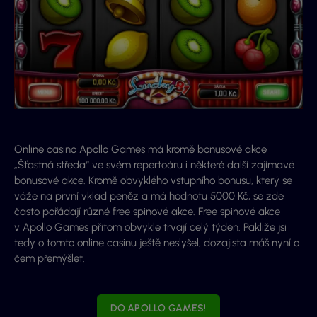
Online casino Apollo Games má kromě bonusové akce
„Šťastná středa“ ve svém repertoáru i některé další zajímavé
bonusové akce. Kromě obvyklého vstupního bonusu, který se
váže na první vklad peněz a má hodnotu 5000 Kč, se zde
často pořádají různé free spinové akce. Free spinové akce
v Apollo Games přitom obvykle trvají celý týden. Pakliže jsi
tedy o tomto online casinu ještě neslyšel, dozajista máš nyní o
čem přemýšlet.
DO APOLLO GAMES!