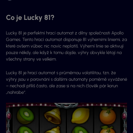
Co je Lucky 81?
Lucky 81 je perfektní hrací automat z dílny společnosti Apollo
Games. Tento hrací automat disponuje 81 výherními liniemi, za
které ovšem vůbec nic navíc neplatíš. Výherní linie se aktivují
pouze někdy, ale když k tomu dojde, výhry obvykle létají na
všechny strany ve velkém.
Lucky 81 je hrací automat s průměrnou volatilitou, tzn. že
výhry jsou v porovnání s dalšími automaty poměrně vyvážené
– nechodí příliš často, ale zase si na nich člověk pár korun
„nahrabe“.