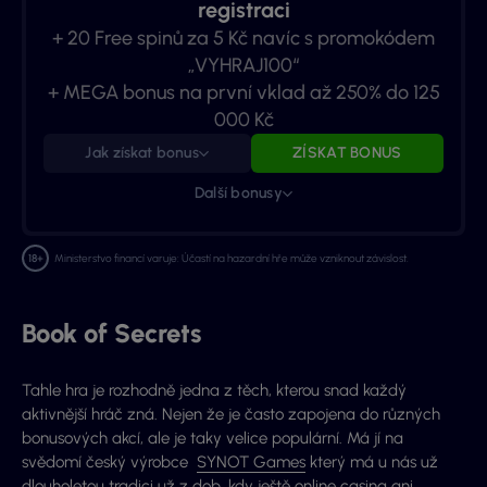
registraci
+ 20 Free spinů za 5 Kč navíc s promokódem
„VYHRAJ100“
+ MEGA bonus na první vklad až 250% do 125
000 Kč
Jak získat bonus
ZÍSKAT BONUS
Další bonusy
Ministerstvo financí varuje: Účastí na hazardní hře může vzniknout závislost.
Book of Secrets
Tahle hra je rozhodně jedna z těch, kterou snad každý
aktivnější hráč zná. Nejen že je často zapojena do různých
bonusových akcí, ale je taky velice populární. Má jí na
svědomí český výrobce
SYNOT Games
který má u nás už
dlouholetou tradici už z dob, kdy ještě online casina ani