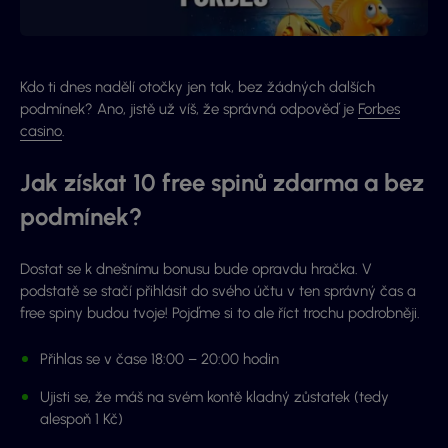
Kdo ti dnes nadělí otočky jen tak, bez žádných dalších
podmínek? Ano, jistě už víš, že správná odpověď je
Forbes
casino
.
Jak získat 10 free spinů zdarma a bez
podmínek?
Dostat se k dnešnímu bonusu bude opravdu hračka. V
podstatě se stačí přihlásit do svého účtu v ten správný čas a
free spiny budou tvoje! Pojďme si to ale říct trochu podrobněji.
Přihlas se v čase 18:00 – 20:00 hodin
Ujisti se, že máš na svém kontě kladný zůstatek (tedy
alespoň 1 Kč)