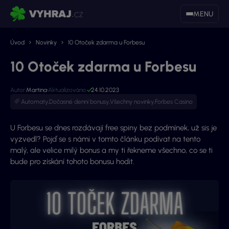
MENU
Úvod
Novinky
10 Otoček zdarma u Forbesu
10 Otoček zdarma u Forbesu
Autor:
Martina
Aktualizováno:
24.10.2023
Automaty
,
Dočasné denní bonusy
,
Všechny novinky
,
Forbes Casino
U Forbesu se dnes rozdávají free spiny bez podmínek, už sis je
vyzvedl? Pojď se s námi v tomto článku podívat na tento
malý, ale velice milý bonus a my ti řekneme všechno, co se ti
bude pro získání tohoto bonusu hodit.