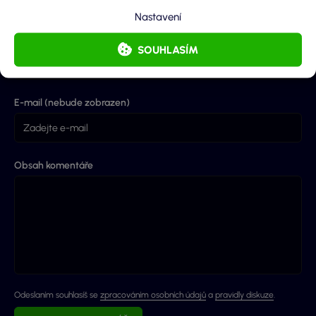
Přidej komentář
Nastavení
Jméno
SOUHLASÍM
E-mail (nebude zobrazen)
Obsah komentáře
Odeslaním souhlasíš se
zpracováním osobních údajů
a
pravidly diskuze
.