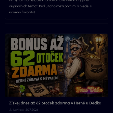
od Synot Games, ale i na zcela nové automaty plné
originálních témat. Buď u toho mezi prvními a hledej si
nového favorita!
Získej dnes až 62 otoček zdarma v Herně u Dědka
Lenka
20.7.2026