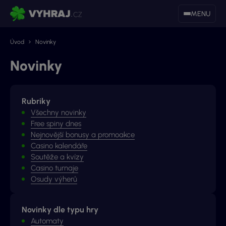
MENU
Úvod
Novinky
Novinky
Rubriky
Všechny novinky
Free spiny dnes
Nejnovější bonusy a promoakce
Casino kalendáře
Soutěže a kvízy
Casino turnaje
Osudy výherů
Novinky dle typu hry
Automaty