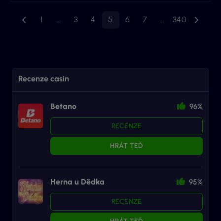
1
…
3
4
5
6
7
…
340
Recenze casin
Betano
96%
RECENZE
HRÁT TEĎ
Herna u Dědka
95%
RECENZE