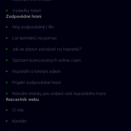
Výsledky loterií
Zodpovědné hraní
Hraj zodpovědně | 18+
List kontaktů na pomoc
Jak se zbavit závislosti na hazardu?
Seznam licencovaných online casin
Hazardní a loterijní zákon
Projekt zodpovědné hraní
Národní stránky pro snížení rizik hazardního hraní
Rozcestník webu
O nás
Kontakt