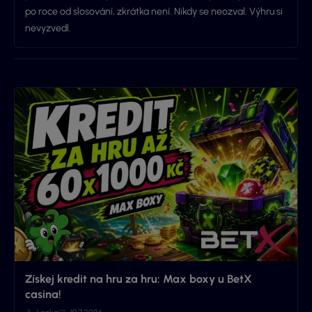
po roce od slosování, zkrátka není. Nikdy se neozval. Výhru si
nevyzvedl.
Získej kredit na hru za hru: Max boxy u BetX
casina!