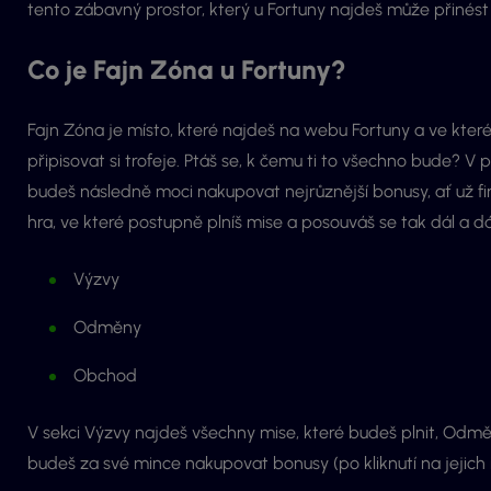
tento zábavný prostor, který u Fortuny najdeš může přinést 
Co je Fajn Zóna u Fortuny?
Fajn Zóna je místo, které najdeš na webu Fortuny a ve kter
připisovat si trofeje. Ptáš se, k čemu ti to všechno bude? V
budeš následně moci nakupovat nejrůznější bonusy, ať už fi
hra, ve které postupně plníš mise a posouváš se tak dál a dál
Výzvy
Odměny
Obchod
V sekci Výzvy najdeš všechny mise, které budeš plnit, Odm
budeš za své mince nakupovat bonusy (po kliknutí na jejich ik