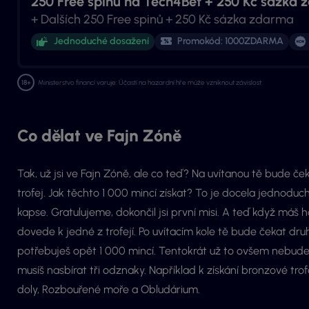
250 Free spinů na Tech4Bet + 250 Kč sázka
+ Dalších 250 Free spinů + 250 Kč sázka zdarma
Jednoduché dosažení
Promokód: 1000ZDARMA
Ministerstvo financí varuje: Účastí na hazardní hře může vzniknout závislost.
Co dělat ve Fajn Zóně
Tak, už jsi ve Fajn Zóně, ale co teď? Na uvítanou tě bude če
trofej. Jak těchto 1 000 mincí získat? To je docela jednoduc
kapse. Gratulujeme, dokončil jsi první misi. A teď když máš h
dovede k jedné z trofejí. Po uvítacím kole tě bude čekat dr
potřebuješ opět 1 000 mincí. Tentokrát už to ovšem nebude t
musíš nasbírat tři odznaky. Například k získání bronzové t
doly, Rozbouřené moře a Obludárium.