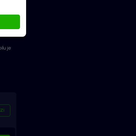
lu je
ZI