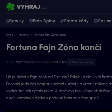
Bonusy
Free Spiny
Promo kódy
Casino
Úvod
Novinky
Fortuna Fajn Zóna končí
Fortuna Fajn Zóna končí
Autor:
Martina
Aktualizováno:
18.3.2025
Všechny novinky
Už jsi slyšel o Fajn zóně od Fortuny? Pokud jsi aktivním hrá
Přichází tedy čas svoji hru pomalu uzavřít a utratit získané 
vyzkoušet, tak rychle na to. A proč bys měl vůbec chtít Faj
navíc odměněn dárky v podobě bonusů a free spinů.