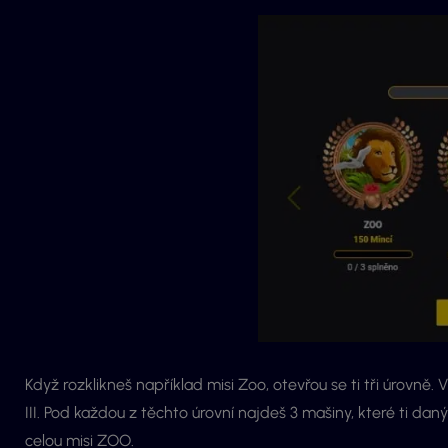
Když rozklikneš například misi Zoo, otevřou se ti tři úrovně. V 
III. Pod každou z těchto úrovní najdeš 3 mašiny, které ti da
celou misi ZOO.