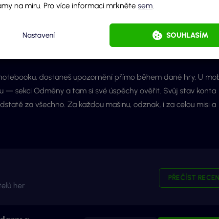
amy na míru. Pro více informací mrkněte
sem
.
Nastavení
SOUHLASÍM
či notebooku, dostaneš upozornění přímo během dané hry. U mobi
ónu — sekci Odměny a tam si své úspěchy ověřit. Svůj stav konta
odstatě za všechno. Za každou mašinu, odznak, i za celou misi a
PŘEČÍST RECEN
elů her