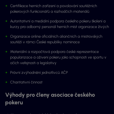
Certifikace herních zařízení a povolování soutěžních
pokerových funkcionářů a rozhodčích materiálů
Autoritativní a mediální podpora českého pokeru školení a
kurzy pro odborný personál herních míst organizace živých
Organizace online oficiálních aliančních a mistrovských
soutěží v rámci České republiky nominace
Materiální a rozpočtová podpora české reprezentace
popularizace a oživení pokeru jako schopnosti ve sportu v
očích veřejnosti a legislativy
Právní zvýhodnění jednotlivců AČP
Charitativní činnost
Výhody pro členy asociace českého
pokeru