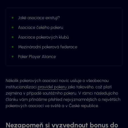
Jaké asociace existují?
Asociace čekého pokeru
Asociace pokerových klubů
Mezinárodní pokerová federace
Poker Player Aliance
Několik pokerových asociací navíc usiluje o všeobecnou
institucionalizaci
pravidel pokeru
jako takového, což platí
zejména v případě soutěžního pokeru. V rámci následujícího
článku vám přinášíme přehled nejvýznamnějších a největších
pokerových asociací ve světě a v České republice.
Nezapomeň si vyzvednout bonus do