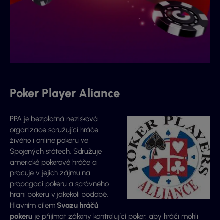
Poker Player Aliance
PPA je bezplatná nezisková
organizace sdružující hráče
živého i online pokeru ve
Spojených státech. Sdružuje
americké pokerové hráče a
pracuje v jejich zájmu na
propagaci pokeru a správného
hraní pokeru v jakékoli podobě.
Hlavním cílem
Svazu hráčů
pokeru
je přijímat zákony kontrolující poker, aby hráči mohli