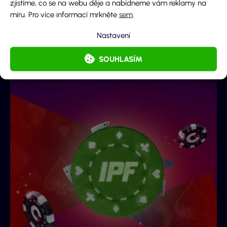
zjistíme, co se na webu děje a nabídneme vám reklamy na
rozhodnutích, který mohou hrát hráči bez ohledu na rasu,
míru. Pro více informací mrkněte
sem
.
pohlaví nebo náboženství.
IPF
se rovněž snaží pomáhat svým
členským pokerovým federacím při tvorbě národních právních
Nastavení
předpisů, které uznávají poker a zajišťují, že hráči mohou hrát
poker
legálně a bezpečně
, a to jak naživo v kasinech, tak
SOUHLASÍM
online.