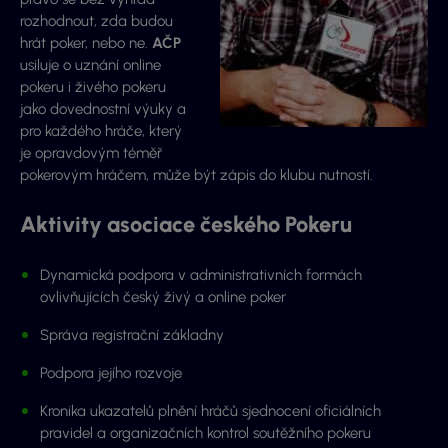
rozhodnout, zda budou
hrát poker, nebo ne.
AČP
usiluje o uznání online
pokeru i živého pokeru
jako dovednostní výuky a
pro každého hráče, který
je opravdovým téměř
pokerovým hráčem, může být zápis do klubu nutností.
Aktivity asociace českého Pokeru
Dynamická podpora v administrativních formách
ovlivňujících český živý a online poker
Správa registrační základny
Podpora jejího rozvoje
Kronika ukazatelů plnění hráčů sjednocení oficiálních
pravidel a organizačních kontrol soutěžního pokeru