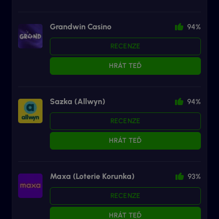
Grandwin Casino
94%
RECENZE
HRÁT TEĎ
Sazka (Allwyn)
94%
RECENZE
HRÁT TEĎ
Maxa (Loterie Korunka)
93%
RECENZE
HRÁT TEĎ