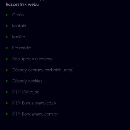
Rozcestník webu
O nás
Kontakt
Kariéra
Pro média
Spolupráce a inzerce
Zásady ochrany osobních údajů
Zásady cookies
🇸🇰 Vyhraj.sk
🇬🇧 Bonus-Menu.co.uk
🇧🇷 BonusMenu.com.br