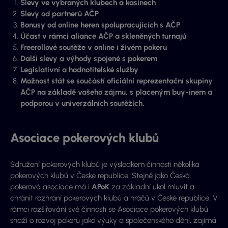
Slevy ve vybraných klubech a kasinech
Slevy od partnerů AČP
Bonusy od online heren spolupracujících s AČP
Účast v rámci aliance AČP a skleněných turnajů
Freerollové soutěže v online i živém pokeru
Další slevy a výhody spojené s pokerem
Legislativní a hodnotitelské služby
Možnost stát se součástí oficiální reprezentační skupiny
AČP na základě vašeho zájmu, s placeným buy-inem a
podporou v univerzálních soutěžích.
Asociace pokerových klubů
Sdružení pokerových klubů je výsledkem činnosti několika
pokerových klubů v České republice. Stejně jako Česká
pokerová asociace má i
APoK
za základní úkol mluvit a
chránit rozhraní pokerových klubů a hráčů v České republice. V
rámci rozšiřování své činnosti se Asociace pokerových klubů
snaží o rozvoj pokeru jako výuky a společenského dění, zajímá