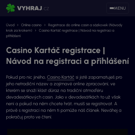
MENU
Úvod
Online casino
Registrace do online casin a sázkovek (Návody
krok za krokem)
Casino Kartáč registrace | Návod na registraci a
přihlášení
Casino Kartáč registrace |
Návod na registraci a přihlášení
Pokud pro nic jiného,
Casino Kartáč
si jistě zapamatuješ pro
jeho netradiční název a zajímavé online zpracování, ve
kterém se snaží klást důraz na tradiční atmosféru
devadesátkových casin. Jako v devadesátkách to už však
není a pokud na něm chcete hrát, musíš se registrovat. A
právě s registrací na něm ti pomůže náš článek. Neváhej a
pokračuj proto ve čtení.