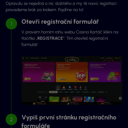
Opravdu se nejedná o nic složitého a my tě navíc registrací
provedeme krok za krokem. Pojďme na to!
Otevři registrační formulář
V pravém horním rohu webu Casina Kartáč klikni na
tlačítko „
REGISTRACE
“. Tím otevřeš registrační
formulář.
Vypiš první stránku registračního
formuláře