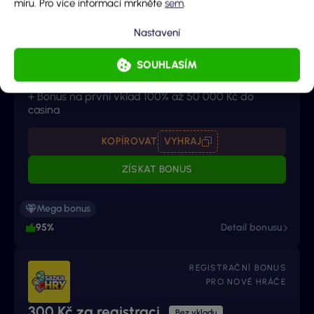
míru. Pro více informací mrkněte
sem
.
REGISTRAČNÍ BONUS
Nastavení
PRO NOVÉ HRÁČE
400 FS za registraci + 266 FS s promo
SOUHLASÍM
kódem „VYHRAJ“
Bez vkladu
+ Bonus na první vklad 100% až 50 000 Kč do
casina
KOPÍROVAT
VYHRAJ
ZÍSKAT BONUS
Mega bonus
95%
Detail bonusu
REGISTRAČNÍ BONUS
PRO NOVÉ HRÁČE
300 Kč za registraci
Bez vkladu