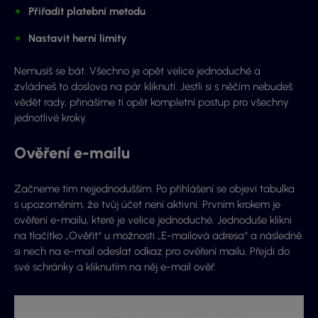
Přiřadit platební metodu
Nastavit herní limity
Nemusíš se bát. Všechno je opět velice jednoduché a
zvládneš to doslova na pár kliknutí. Jestli si s něčím nebudeš
vědět rady, přinášíme ti opět kompletní postup pro všechny
jednotlivé kroky.
Ověření e-mailu
Začneme tím nejjednodušším. Po přihlášení se objeví tabulka
s upozorněním, že tvůj účet není aktivní. Prvním krokem je
ověření e-mailu, které je velice jednoduché. Jednoduše klikni
na tlačítko „Ověřit“ u možnosti „E-mailová adresa“ a následně
si nech na e-mail odeslat odkaz pro ověření mailu. Přejdi do
své schránky a kliknutím na něj e-mail ověř.